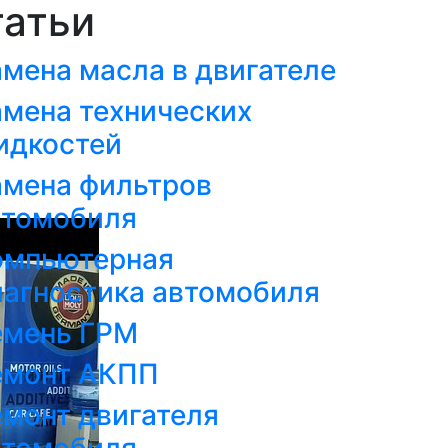
татьи
мена масла в двигателе
амена технических
идкостей
амена фильтров
втомобиля
омпьютерная
иагностика автомобиля
емень ГРМ
емонт АКПП
емонт двигателя