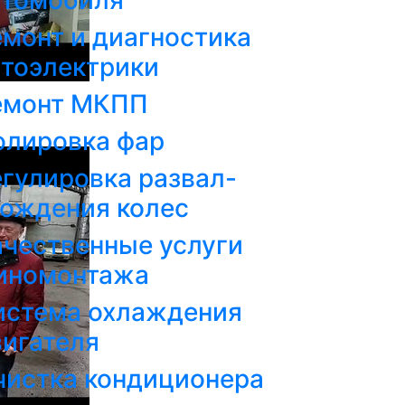
втомобиля
монт и диагностика
втоэлектрики
емонт МКПП
олировка фар
гулировка развал-
хождения колес
ачественные услуги
иномонтажа
истема охлаждения
вигателя
чистка кондиционера