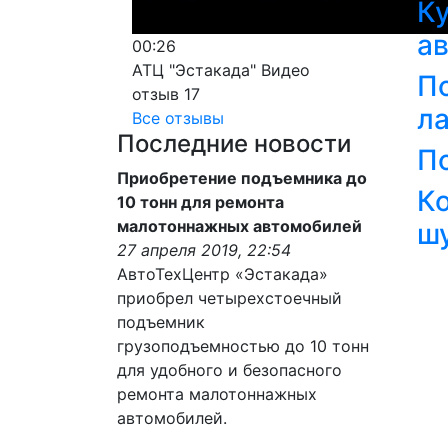
К
а
00:26
АТЦ "Эстакада" Видео
П
отзыв 17
л
Все отзывы
Последние новости
П
Приобретение подъемника до
К
10 тонн для ремонта
малотоннажных автомобилей
ш
27 апреля 2019, 22:54
АвтоТехЦентр «Эстакада»
приобрел четырехстоечный
подъемник
грузоподъемностью до 10 тонн
для удобного и безопасного
ремонта малотоннажных
автомобилей.