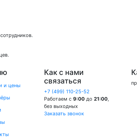
 сотрудников.
цев.
ню
Как с нами
К
связаться
пр
и и цены
+7 (499) 110-25-52
нёры
Работаем с
9:00
до
21:00
,
без выходных
и
Заказать звонок
вы
акты