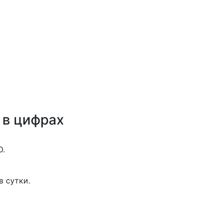
 в цифрах
О.
в сутки.