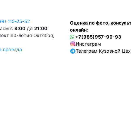
тзывы
Статьи
Контакты
99) 110-25-52
Оценка по фото, консуль
таем с
9:00
до
21:00
онлайн:
ект 60-летия Октября,
+7(985)957-90-93
Инстаграм
а проезда
Телеграм Кузовной Цех