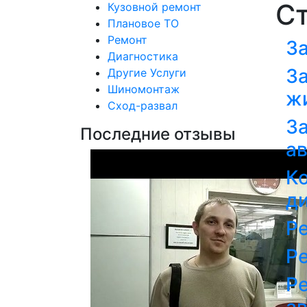
С
Кузовной ремонт
Плановое ТО
Ремонт
За
Диагностика
З
Другие Услуги
Шиномонтаж
ж
Сход-развал
З
Последние отзывы
а
К
д
Р
Р
Р