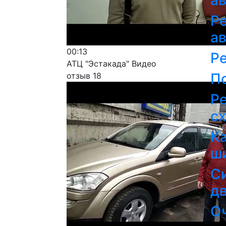
а
Ре
а
00:13
Р
АТЦ "Эстакада" Видео
П
отзыв 18
Ре
с
К
ш
С
д
О