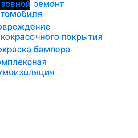
узовной ремонт
втомобиля
овреждение
акокрасочного покрытия
окраска бампера
омплексная
умоизоляция